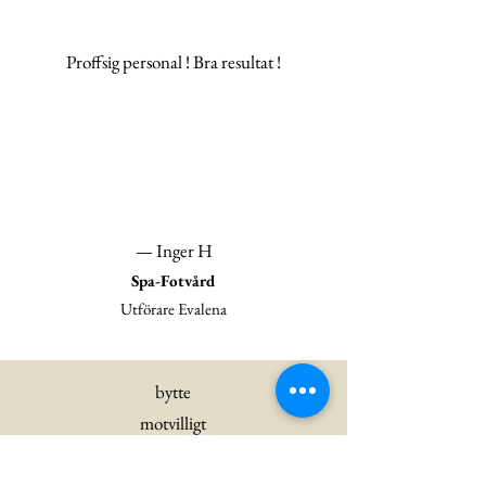
Proffsig personal ! Bra resultat !
— Inger H
Spa-Fotvård
Utförare Evalena
bytte
motvilligt
salong till